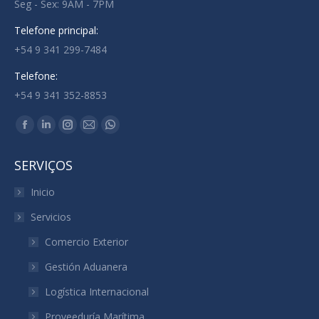
Seg - Sex: 9AM - 7PM
Telefone principal:
+54 9 341 299-7484
Telefone:
+54 9 341 352-8853
Encontre-nos em:
Facebook
Linkedin
Instagram
Mail
Whatsapp
page
page
page
page
page
SERVIÇOS
opens
opens
opens
opens
opens
in
in
in
in
in
Inicio
new
new
new
new
new
Servicios
window
window
window
window
window
Comercio Exterior
Gestión Aduanera
Logística Internacional
Proveeduría Marítima