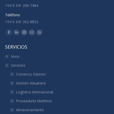
+54 9 341 299-7484
Teléfono
+54 9 341 352-8853
Encuéntranos en:
Facebook
Linkedin
Instagram
Mail
Whatsapp
page
page
page
page
page
SERVICIOS
opens
opens
opens
opens
opens
in
in
in
in
in
Inicio
new
new
new
new
new
Servicios
window
window
window
window
window
Comercio Exterior
Gestión Aduanera
Logística Internacional
Proveeduría Marítima
Almacenamiento