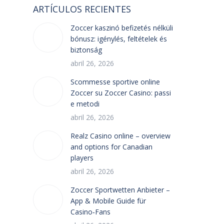
ARTÍCULOS RECIENTES
Zoccer kaszinó befizetés nélküli
bónusz: igénylés, feltételek és
biztonság
abril 26, 2026
Scommesse sportive online
Zoccer su Zoccer Casino: passi
e metodi
abril 26, 2026
Realz Casino online – overview
and options for Canadian
players
abril 26, 2026
Zoccer Sportwetten Anbieter –
App & Mobile Guide für
Casino‑Fans