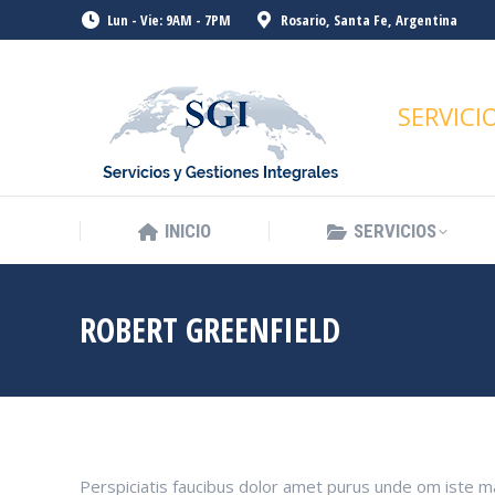
Lun - Vie: 9AM - 7PM
Rosario, Santa Fe, Argentina
INICIO
SERVICIOS
SERVICI
INICIO
SERVICIOS
ROBERT GREENFIELD
Perspiciatis faucibus dolor amet purus unde om iste matt