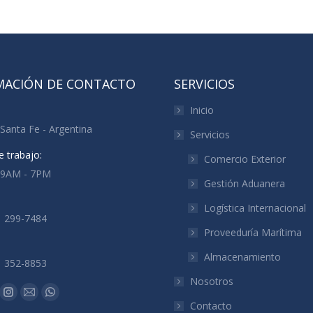
MACIÓN DE CONTACTO
SERVICIOS
Inicio
 Santa Fe - Argentina
Servicios
e trabajo:
Comercio Exterior
: 9AM - 7PM
Gestión Aduanera
Logística Internacional
1 299-7484
Proveeduría Marítima
Almacenamiento
1 352-8853
Nosotros
nos en:
ok
kedin
Instagram
Mail
Whatsapp
Contacto