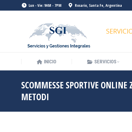
Lun - Vie: 9AM - 7PM
Rosario, Santa Fe, Argentina
INICIO
SERVICIOS
SERVICI
INICIO
SERVICIOS
SCOMMESSE SPORTIVE ONLINE Z
METODI