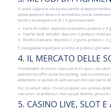
Il casinò supporta una buona varietà di deposit methods,
quindi appena il denaro è accreditato potrai cominciar
bonifico la tempistica è di 1‑3 giorni lavorativi.
Carte di credito: deposito istantaneo, prelievo 2‑4 g
PayPal, Skrill, Neteller: deposito e prelievo istantane
Bonifico bancario: deposito 1‑2 giorni, prelievo 1‑3 g
È consigliabile impostare un limite di prelievo giornali
4. IL MERCATO DELLE 
Il bookmaker di Zoccer copre più di 30 sport, dal calci
piattaforma offre anche live betting, cioè scommesse dur
andamento e opzioni di cash‑out per bloccare parte delle
Per chi ama il calcio, Zoccer propone una sezione dedi
marcatori. Se preferisci i mercati più dinamici, prova l
5. CASINO LIVE, SLOT E