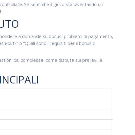
controllate. Se senti che il gioco sta diventando un
t.
IUTO
er rispondere a domande su bonus, problemi di pagamento,
h‑out?” o “Quali sono i requisiti per il bonus di
uestioni più complesse, come dispute sui prelievi, è
INCIPALI