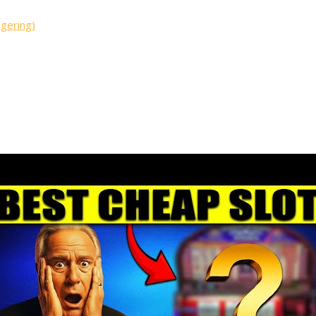
agering)