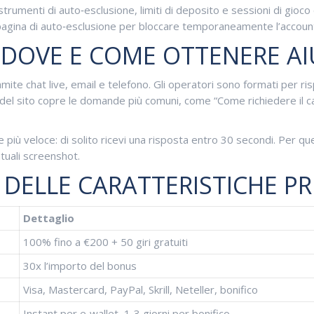
rumenti di auto‑esclusione, limiti di deposito e sessioni di gioco 
 pagina di auto‑esclusione per bloccare temporaneamente l’accoun
I: DOVE E COME OTTENERE A
tramite chat live, email e telefono. Gli operatori sono formati p
Q del sito copre le domande più comuni, come “Come richiedere il cas
e più veloce: di solito ricevi una risposta entro 30 secondi. Per q
ntuali screenshot.
DELLE CARATTERISTICHE PR
Dettaglio
100% fino a €200 + 50 giri gratuiti
30x l’importo del bonus
Visa, Mastercard, PayPal, Skrill, Neteller, bonifico
Instant per e‑wallet, 1‑3 giorni per bonifico