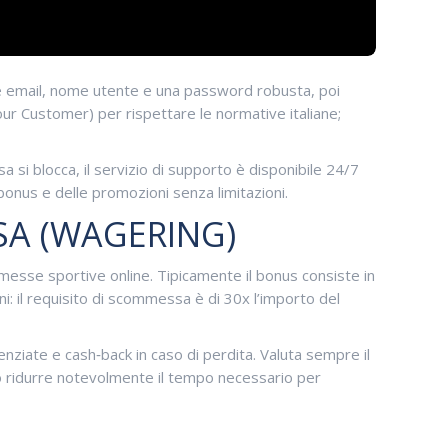
re email, nome utente e una password robusta, poi
w Your Customer) per rispettare le normative italiane;
sa si blocca, il servizio di supporto è disponibile 24/7
i bonus e delle promozioni senza limitazioni.
SA (WAGERING)
esse sportive online. Tipicamente il bonus consiste in
i: il requisito di scommessa è di 30x l’importo del
nziate e cash‑back in caso di perdita. Valuta sempre il
 può ridurre notevolmente il tempo necessario per