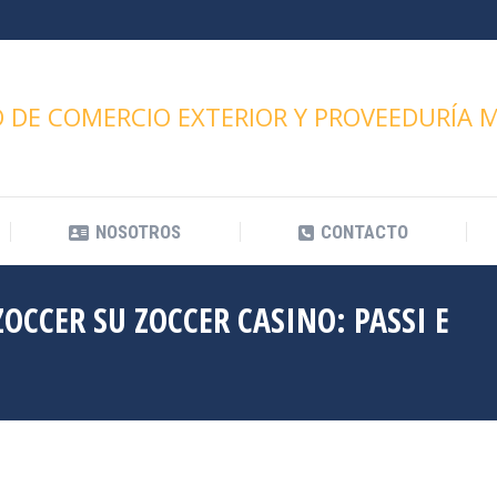
NOSOTROS
CONTACTO
O DE COMERCIO EXTERIOR Y PROVEEDURÍA 
NOSOTROS
CONTACTO
OCCER SU ZOCCER CASINO: PASSI E