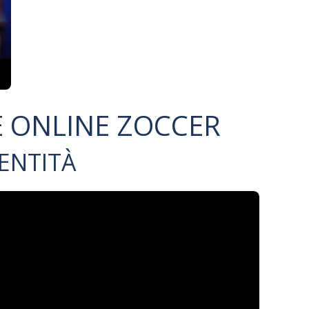
E ONLINE ZOCCER
DENTITÀ