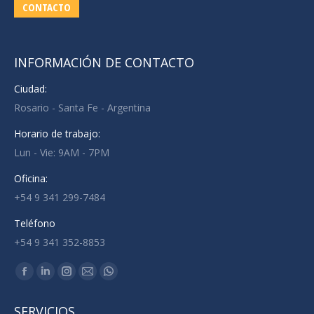
CONTACTO
INFORMACIÓN DE CONTACTO
Ciudad:
Rosario - Santa Fe - Argentina
Horario de trabajo:
Lun - Vie: 9AM - 7PM
Oficina:
+54 9 341 299-7484
Teléfono
+54 9 341 352-8853
Encuéntranos en:
Facebook
Linkedin
Instagram
Mail
Whatsapp
page
page
page
page
page
SERVICIOS